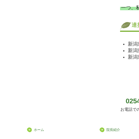
一つ、
連
新潟
新潟
新潟
025
お電話で
ホーム
院長紹介