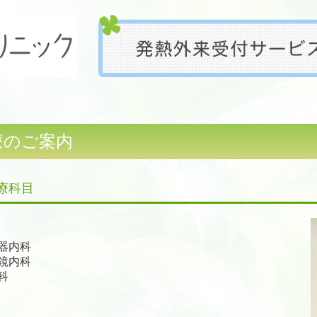
療のご案内
療科目
器内科
鏡内科
科