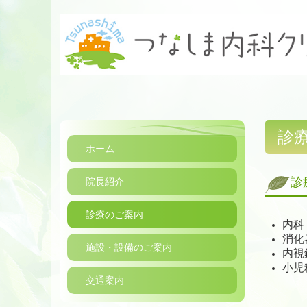
診
ホーム
診
院長紹介
診療のご案内
内科
消化
施設・設備のご案内
内視
小児
交通案内