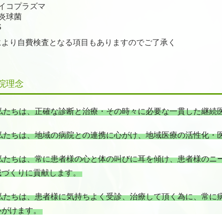
イコプラズマ
炎球菌
S
により自費検査となる項目もありますのでご了承く
。
院理念
私たちは、正確な診断と治療・その時々に必要な一貫した継続
私たちは、地域の病院との連携に心がけ、地域医療の活性化・
私たちは、常に患者様の心と体の叫びに耳を傾け、患者様のニ
域づくりに貢献します。
私たちは、患者様に気持ちよく受診、治療して頂く為に、常に
心がけます。