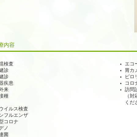
療内容
鏡検査
エコ
健診
胃カ
健診
ピロ
器疾患
コロ
外来
訪問
接種
（対
くだ
ウイルス検査
ンフルエンザ
型コロナ
デノ
連菌