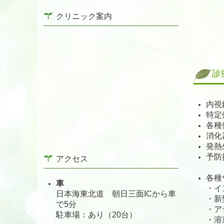
クリニック案内
診
内視
特定
各種
消化
発熱
予防
アクセス
各種
車
・イ
日本海東北道
朝日三面ICから車
・新
で5分
・ア
駐車場：あり（20台）
・溶