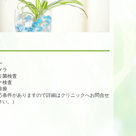
ー
メラ
リ菌検査
ナ検査
診療
応条件がありますので詳細はクリニックへお問合せ
さい。）