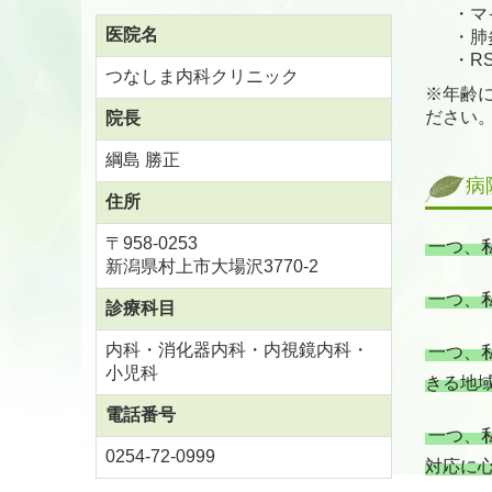
・マ
医院名
・肺
・R
つなしま内科クリニック
※年齢
ださい
院長
綱島 勝正
病
住所
〒958-0253
一つ、
新潟県村上市大場沢3770-2
一つ、
診療科目
内科・消化器内科・
内視鏡内科・
一つ、
小児科
きる地
電話番号
一つ、
0254-72-0999
対応に